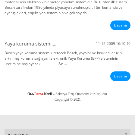
motorlar için elektronik bir motor yönetim sistemidir. Bu türden ilk sistem
Bosch tarafından 1986 yılında piyasaya sunulmuştur. Tüm kumanda ve
ayar işlevleri, enjeksiyon sisteminin ve çok sayıda ...
Devamı
Yaya koruma sistemi....
11-12-2009 16:10:10
Bosch yaya koruma sistemi üretecek Bosch, yayalar ve bisikletliler için
artırılmış koruma sağlayan Elektronik Yaya Koruma (EPP) Sisteminin
üretimine başlayacak. &n ...
Devamı
®
Oto
-
Parca
.Net
- Sakarya Öziş Otomotiv kuruluşudur.
Copyright © 2021