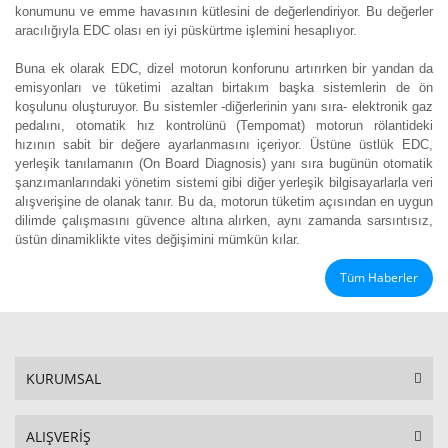
konumunu ve emme havasının kütlesini de değerlendiriyor. Bu değerler
aracılığıyla EDC olası en iyi püskürtme işlemini hesaplıyor.
Buna ek olarak EDC, dizel motorun konforunu artırırken bir yandan da
emisyonları ve tüketimi azaltan birtakım başka sistemlerin de ön
koşulunu oluşturuyor. Bu sistemler -diğerlerinin yanı sıra- elektronik gaz
pedalını, otomatik hız kontrolünü (Tempomat) motorun rölantideki
hızının sabit bir değere ayarlanmasını içeriyor. Üstüne üstlük EDC,
yerleşik tanılamanın (On Board Diagnosis) yanı sıra bugünün otomatik
şanzımanlarındaki yönetim sistemi gibi diğer yerleşik bilgisayarlarla veri
alışverişine de olanak tanır. Bu da, motorun tüketim açısından en uygun
dilimde çalışmasını güvence altına alırken, aynı zamanda sarsıntısız,
üstün dinamiklikte vites değişimini mümkün kılar.
Tüm Haberler
KURUMSAL
ALIŞVERİŞ