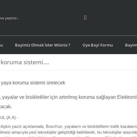
mu
Bayimiz Olmak İster Misiniz ?
Üye Bayi Formu
Bayimi
koruma sistemi....
yaya koruma sistemi üretecek
 yayalar ve bisikletliler için artırılmış koruma sağlayan Elektr
yacak.
L (A.A) -
lişkin yazılı açıklamada, Bosch'un, yayaların ve bisikletlilerin trafik kazaları
lmesi amacıyla yeni teknolojiler geliştirdiği belirtilerek, bu teknolojiler arasınd