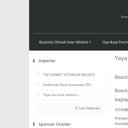
Bayimiz Olmak İster Misiniz ?
Üye Bayi For
Yaya 
Haberler
TSE HİZMET YETERLİLİK BELGESİ
Bosch 
Elektronik Dizel Kumanda CPU
Bosch,
Yaya koruma sistemi....
başla
Tüm Haberler
İSTANBU
Konuya i
Sponsor Ürünler
korunabi