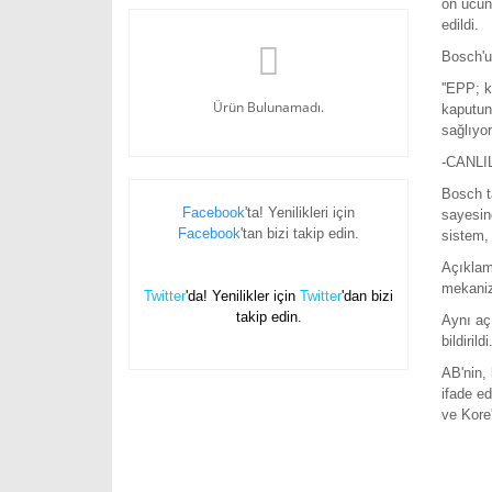
ön ucun
edildi.
Bosch'un
''EPP; 
Ürün Bulunamadı.
kaputunu
sağlıyor
-CANLI
Bosch ta
Facebook
'ta! Yenilikleri için
sayesind
Facebook
'tan bizi takip edin.
sistem,
Açıklam
mekanizm
Twitter
'da! Yenilikler için
Twitter
'dan bizi
takip edin.
Aynı aç
bildirildi
AB'nin, 
ifade e
ve Kore'