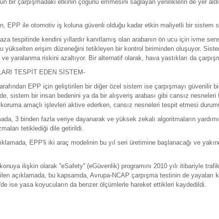
un bir çarpışmadaki etkinin çoğunu emmesini sağlayan yeniliklerin de yer aldı
, EPP ile otomotiv iş koluna güvenli olduğu kadar etkin maliyetli bir sistem s
kaza tespitinde kendini yıllardır kanıtlamış olan arabanın ön ucu için ivme se
 yükselten erişim düzeneğini tetikleyen bir kontrol biriminden oluşuyor. Siste
 ve yaralanma riskini azaltıyor. Bir alternatif olarak, hava yastıkları da çar
LARI TESPİT EDEN SİSTEM-
rafından EPP için geliştirilen bir diğer özel sistem ise çarpışmayı güvenilir bi
e, sistem bir insan bedenini ya da bir alışveriş arabası gibi cansız nesneleri 
 koruma amaçlı işlevleri aktive ederken, cansız nesneleri tespit etmesi durumu
ada, 3 binden fazla veriye dayanarak ve yüksek zekalı algoritmaların yardımı
aları tetiklediği dile getirildi.
ıklamada, EPP'li iki araç modelinin bu yıl seri üretimine başlanacağı ve yakın
.
konuya ilişkin olarak ''eSafety'' (eGüvenlik) programını 2010 yılı itibariyle tr
dilen açıklamada, bu kapsamda, Avrupa-NCAP çarpışma testinin de yayaları kor
de ise yasa koyucuların da benzer ölçümlerle hareket ettikleri kaydedildi.