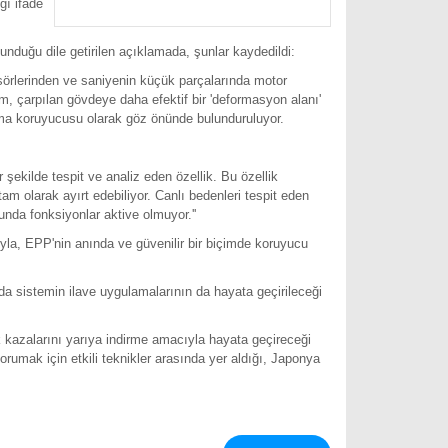
ğı ifade
unduğu dile getirilen açıklamada, şunlar kaydedildi:
nsörlerinden ve saniyenin küçük parçalarında motor
m, çarpılan gövdeye daha efektif bir 'deformasyon alanı'
pışma koruyucusu olarak göz önünde bulunduruluyor.
r şekilde tespit ve analiz eden özellik. Bu özellik
tam olarak ayırt edebiliyor. Canlı bedenleri tespit eden
nda fonksiyonlar aktive olmuyor.''
yla, EPP'nin anında ve güvenilir bir biçimde koruyucu
da sistemin ilave uygulamalarının da hayata geçirileceği
afik kazalarını yarıya indirme amacıyla hayata geçireceği
umak için etkili teknikler arasında yer aldığı, Japonya