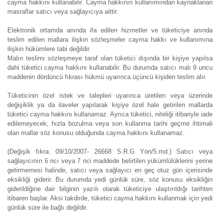
cayma hakkını kullanabilir. Cayma hakkının kullanımından kaynaklanan
masraflar satıcı veya sağlayıcıya aittir.
Elektronik ortamda anında ifa edilen hizmetler ve tüketiciye anında
teslim edilen mallara ilişkin sözleşmeler cayma hakkı ve kullanımına
ilişkin hükümlere tabi değildir.
Malın teslimi sözleşmeye taraf olan tüketici dışında bir kişiye yapılsa
dahi tüketici cayma hakkını kullanabilir. Bu durumda satıcı malı 9 uncu
maddenin dördüncü fıkrası hükmü uyarınca üçüncü kişiden teslim alır.
Tüketicinin özel istek ve talepleri uyarınca üretilen veya üzerinde
değişiklik ya da ilaveler yapılarak kişiye özel hale getirilen mallarda
tüketici cayma hakkını kullanamaz. Ayrıca tüketici, niteliği itibariyle iade
edilemeyecek, hızla bozulma veya son kullanma tarihi geçme ihtimali
olan mallar söz konusu olduğunda cayma hakkını kullanamaz.
(Değişik fıkra: 09/10/2007- 26668 S.R.G Yön/5.md.) Satıcı veya
sağlayıcının 6 ncı veya 7 nci maddede belirtilen yükümlülüklerini yerine
getirmemesi halinde, satıcı veya sağlayıcı en geç otuz gün içerisinde
eksikliği giderir. Bu durumda yedi günlük süre, söz konusu eksikliğin
giderildiğine dair bilginin yazılı olarak tüketiciye ulaştırıldığı tarihten
itibaren başlar. Aksi takdirde, tüketici cayma hakkını kullanmak için yedi
günlük süre ile bağlı değildir.