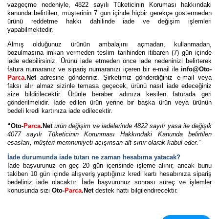
vazgeçme nedeniyle, 4822 sayılı Tüketicinin Koruması hakkındaki
kanunda belirtilen, müşterinin 7 gün içinde hiçbir gerekçe göstermeden
ürünü reddetme hakkı dahilinde iade ve değişim işlemleri
yapabilmektedir.
Almış olduğunuz ürünün ambalajını açmadan, kullanmadan,
bozulmasına imkan vermeden teslim tarihinden itibaren (7) gün içinde
iade edebilirsiniz. Ürünü iade etmeden önce iade nedeninizi belirterek
fatura numaranız ve sipariş numaranızı içeren bir e-mail ile
info@Oto-
Parca
.Net
adresine gönderiniz. Şirketimiz gönderdiğiniz e-mail veya
faksı alır almaz sizinle temasa geçecek, ürünü nasıl iade edeceğiniz
size bildirilecektir. Ürünle beraber adınıza kesilen faturada geri
gönderilmelidir. İade edilen ürün yerine bir başka ürün veya ürünün
bedeli kredi kartınıza iade edilecektir.
“Oto-
Parca
.Net
ürün değişim ve iadelerinde 4822 sayılı yasa ile değişik
4077 sayılı Tüketicinin Korunması Hakkındaki Kanunda belirtilen
esasları, müşteri memnuniyeti açışınsan alt sınır olarak kabul eder.“
İade durumunda iade tutarı ne zaman hesabıma yatacak?
İade başvurunuz en geç 20 gün içerisinde işleme alınır, ancak bunu
takiben 10 gün içinde alışveriş yaptığınız kredi kartı hesabınıza sipariş
bedeliniz iade olacaktır. İade başvurunuz sonrası süreç ve işlemler
konusunda sizi
Oto-
Parca
.Net
destek hattı bilgilendirecektir.