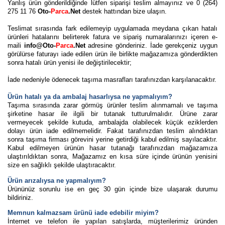
Yanlış ürün gönderildiğinde lütfen siparişi teslim almayınız ve 0 (264)
275 11 76
Oto-
Parca
.Net
destek hattından bize ulaşın.
Teslimat sırasında fark edilemeyip uygulamada meydana çıkan hatalı
ürünleri hatalarını belirterek fatura ve sipariş numaralarınızı içeren e-
maili
info@Oto-
Parca
.Net
adresine gönderiniz. İade gerekçeniz uygun
görülürse faturayı iade edilen ürün ile birlikte mağazamıza gönderdikten
sonra hatalı ürün yenisi ile değiştirilecektir;
İade nedeniyle ödenecek taşıma masrafları tarafınızdan karşılanacaktır.
Ürün hatalı ya da ambalaj hasarlıysa ne yapmalıyım?
Taşıma sırasında zarar görmüş ürünler teslim alınmamalı ve taşıma
şirketine hasar ile ilgili bir tutanak tutturulmalıdır. Ürüne zarar
vermeyecek şekilde kutuda, ambalajda olabilecek küçük eziklerden
dolayı ürün iade edilmemelidir. Fakat tarafınızdan teslim alındıktan
sonra taşıma firması görevini yerine getirdiği kabul edilmiş sayılacaktır.
Kabul edilmeyen ürünün hasar tutanağı tarafınızdan mağazamıza
ulaştırıldıktan sonra, Mağazamız en kısa süre içinde ürünün yenisini
size en sağlıklı şekilde ulaştıracaktır.
Ürün arızalıysa ne yapmalıyım?
Ürününüz sorunlu ise en geç 30 gün içinde bize ulaşarak durumu
bildiriniz.
Memnun kalmazsam ürünü iade edebilir miyim?
İnternet ve telefon ile yapılan satışlarda, müşterilerimiz üründen